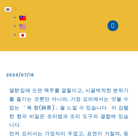
Skip
to
content
2023/07/16
열炒집에 오면 맥주를 곁들이고, 시끌벅적한 분위기
를 즐기는 것뿐만 아니라, 가정 요리에서는 맛볼 수
없는 「웍 향(鍋香)」을 느낄 수 있습니다. 이 강렬
한 향의 비밀은 조리법과 조리 도구의 결합에 있습
니다.
먼저 요리사는 가장자리 두껍고, 표면이 거칠며, 둥