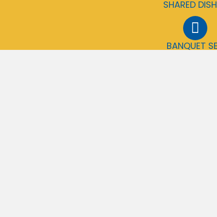
SHARED DISH
BANQUET S
中和本店
IN-STORE
SHARED DISH